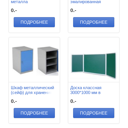
металла
эмалированная
1500*500*700 мм
0.-
0.-
ПОДРОБНЕЕ
ПОДРОБНЕЕ
Шкаф металлический
Доска классная
(сейф) для хранения
3000*1000 мм в
наркотеческих
комплекте с тремя
0.-
0.-
веществ
ящиками для таблиц
500*500*500мм
1500*250*800 мм и
экраном
ПОДРОБНЕЕ
ПОДРОБНЕЕ
сварачивающимся
1500*1200 мм