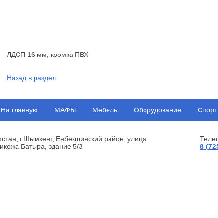
ЛДСП 16 мм, кромка ПВХ
Назад в раздел
На главную
МАФЫ
Мебель
Оборудование
Спорт
хстан, г.Шымкент, Енбекшинский район, улица
Теле
икожа Батыра, здание 5/3
8 (72