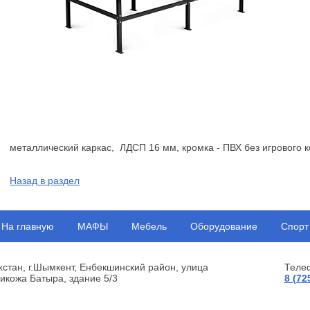
металлический каркас, ЛДСП 16 мм, кромка - ПВХ без игрового 
Назад в раздел
На главную
МАФЫ
Мебель
Оборудование
Спорт
хстан, г.Шымкент, Енбекшинский район, улица
Теле
икожа Батыра, здание 5/3
8 (72