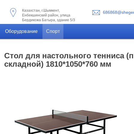
Казахстан, г.Шымкент,
686868@shegen
Енбекшинский район, улица
Бердикожа Батыра, здание 5/3
Оборудование
Спорт
Стол для настольного тенниса (
складной) 1810*1050*760 мм