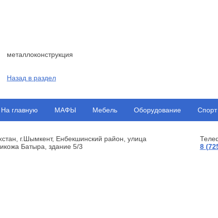
металлоконструкция
Назад в раздел
На главную
МАФЫ
Мебель
Оборудование
Спорт
хстан, г.Шымкент, Енбекшинский район, улица
Теле
икожа Батыра, здание 5/3
8 (72