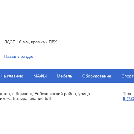
ЛДСП 16 мм, кромка - ПВХ
Назад в раздел
На главную
МАФЫ
Мебель
Оборудование
Спорт
хстан, г.Шымкент, Енбекшинский район, улица
Теле
икожа Батыра, здание 5/3
8 (72