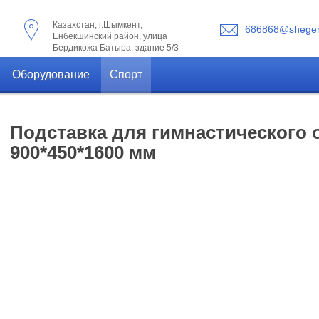
Казахстан, г.Шымкент,
686868@shegen
Енбекшинский район, улица
Бердикожа Батыра, здание 5/3
Оборудование
Спорт
Подставка для гимнастического
900*450*1600 мм