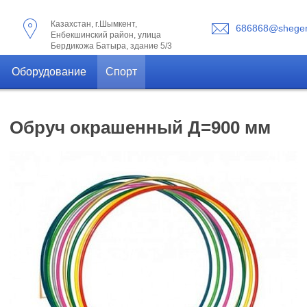
Казахстан, г.Шымкент,
686868@shegen
Енбекшинский район, улица
Бердикожа Батыра, здание 5/3
Оборудование
Спорт
Обруч окрашенный Д=900 мм