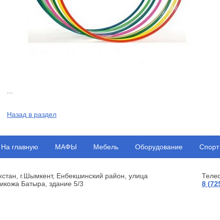
...
Назад в раздел
На главную
МАФЫ
Мебель
Оборудование
Спорт
хстан, г.Шымкент, Енбекшинский район, улица
Теле
икожа Батыра, здание 5/3
8 (72