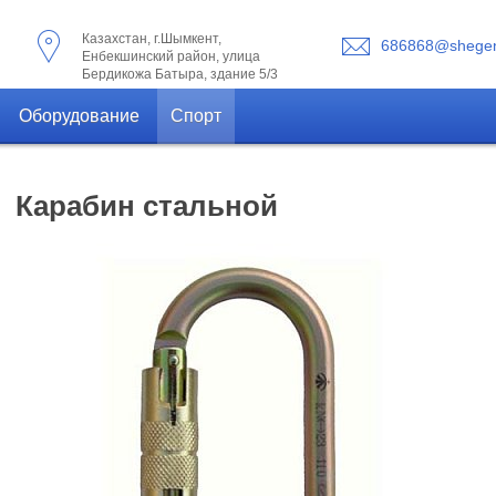
Казахстан, г.Шымкент,
686868@shegen
Енбекшинский район, улица
Бердикожа Батыра, здание 5/3
Оборудование
Спорт
Карабин стальной