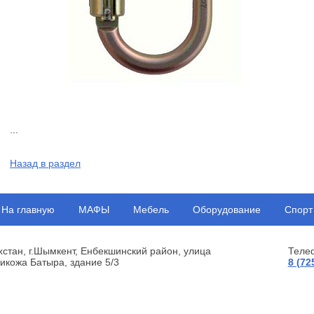
...
Назад в раздел
На главную
МАФЫ
Мебель
Оборудование
Спорт
хстан, г.Шымкент, Енбекшинский район, улица
Теле
икожа Батыра, здание 5/3
8 (72