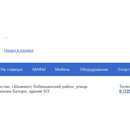
...
Назад в раздел
На главную
МАФЫ
Мебель
Оборудование
Спорт
хстан, г.Шымкент, Енбекшинский район, улица
Теле
икожа Батыра, здание 5/3
8 (72