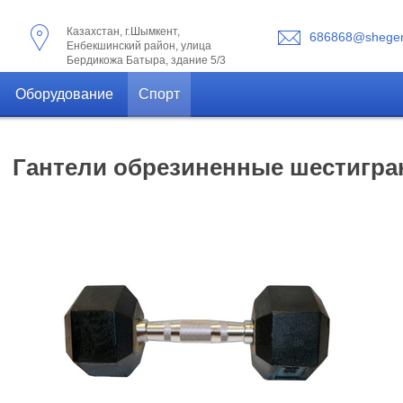
Казахстан, г.Шымкент,
686868@shegen
Енбекшинский район, улица
Бердикожа Батыра, здание 5/3
Оборудование
Спорт
Гантели обрезиненные шестигран