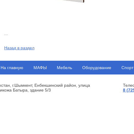
...
Назад в раздел
На главную
МАФЫ
Мебель
Оборудование
Спорт
хстан, г.Шымкент, Енбекшинский район, улица
Теле
икожа Батыра, здание 5/3
8 (72