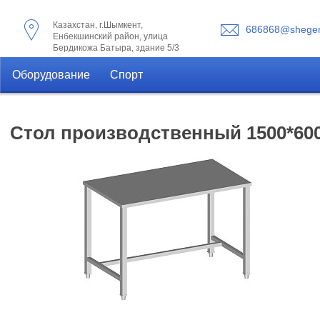
Казахстан, г.Шымкент,
686868@shegen
Енбекшинский район, улица
Бердикожа Батыра, здание 5/3
Оборудование
Спорт
Стол производственный 1500*60