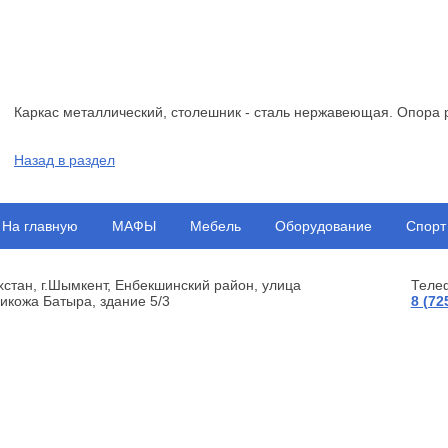
Каркас металлический, столешник - сталь нержавеющая. Опора 
Назад в раздел
На главную
МАФЫ
Мебель
Оборудование
Спорт
хстан, г.Шымкент, Енбекшинский район, улица
Теле
икожа Батыра, здание 5/3
8 (72