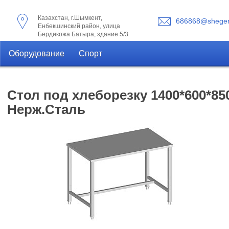
Казахстан, г.Шымкент,
686868@shegen
Енбекшинский район, улица
Бердикожа Батыра, здание 5/3
Оборудование
Спорт
Стол под хлеборезку 1400*600*850
Нерж.Сталь