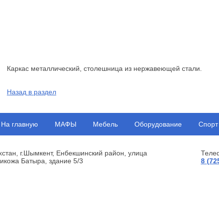
Каркас металлический, столешница из нержавеющей стали.
Назад в раздел
На главную
МАФЫ
Мебель
Оборудование
Спорт
хстан, г.Шымкент, Енбекшинский район, улица
Теле
икожа Батыра, здание 5/3
8 (72