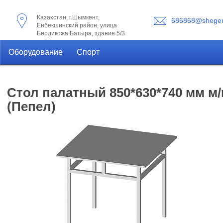
Казахстан, г.Шымкент,
686868@shegen
Енбекшинский район, улица
Бердикожа Батыра, здание 5/3
Оборудование
Спорт
Стол палатный 850*630*740 мм м/
(Пепел)