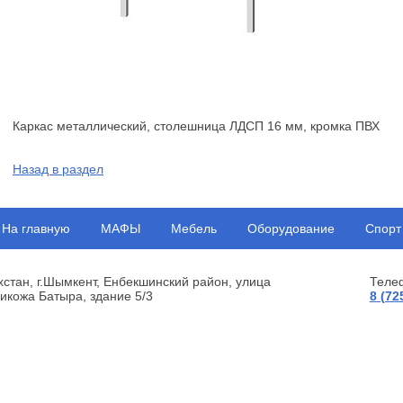
Каркас металлический, столешница ЛДСП 16 мм, кромка ПВХ
Назад в раздел
На главную
МАФЫ
Мебель
Оборудование
Спорт
хстан, г.Шымкент, Енбекшинский район, улица
Теле
икожа Батыра, здание 5/3
8 (72