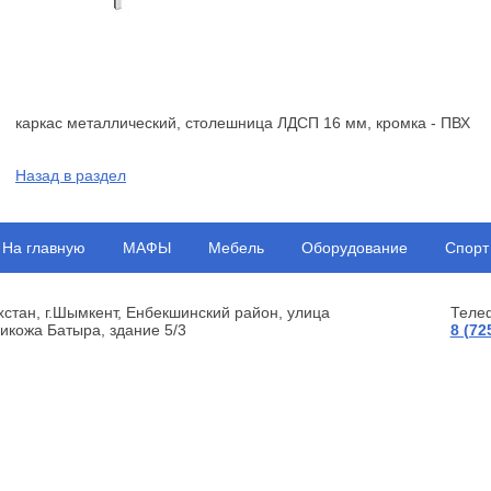
каркас металлический, столешница ЛДСП 16 мм, кромка - ПВХ
Назад в раздел
На главную
МАФЫ
Мебель
Оборудование
Спорт
хстан, г.Шымкент, Енбекшинский район, улица
Теле
икожа Батыра, здание 5/3
8 (72