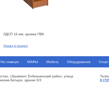
ЛДСП 16 мм, кромка ПВХ
Назад в раздел
На главную
МАФЫ
Мебель
Оборудование
Спорт
хстан, г.Шымкент, Енбекшинский район, улица
Теле
икожа Батыра, здание 5/3
8 (72