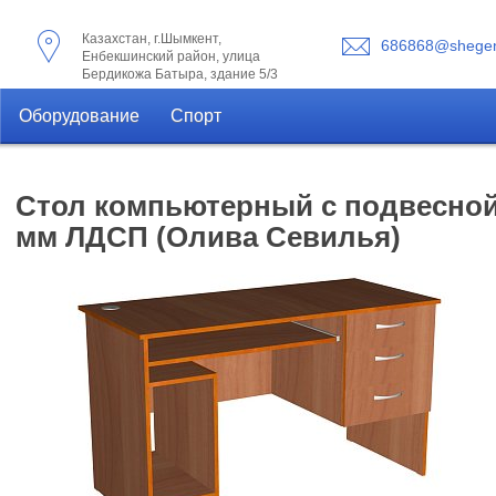
Казахстан, г.Шымкент,
686868@shegen
Енбекшинский район, улица
Бердикожа Батыра, здание 5/3
Оборудование
Спорт
Стол компьютерный с подвесной 
мм ЛДСП (Олива Севилья)