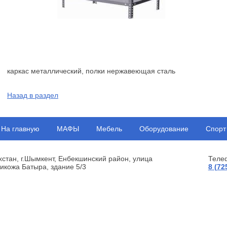
каркас металлический, полки нержавеющая сталь
Назад в раздел
На главную
МАФЫ
Мебель
Оборудование
Спорт
хстан, г.Шымкент, Енбекшинский район, улица
Теле
икожа Батыра, здание 5/3
8 (72