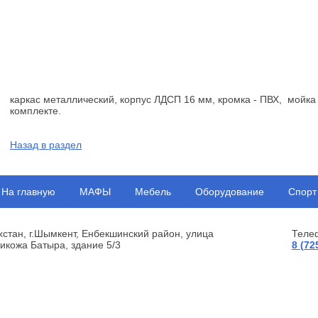
каркас металлический, корпус ЛДСП 16 мм, кромка - ПВХ, мойка
комплекте.
Назад в раздел
На главную
МАФЫ
Мебель
Оборудование
Спорт
хстан, г.Шымкент, Енбекшинский район, улица
Теле
икожа Батыра, здание 5/3
8 (72