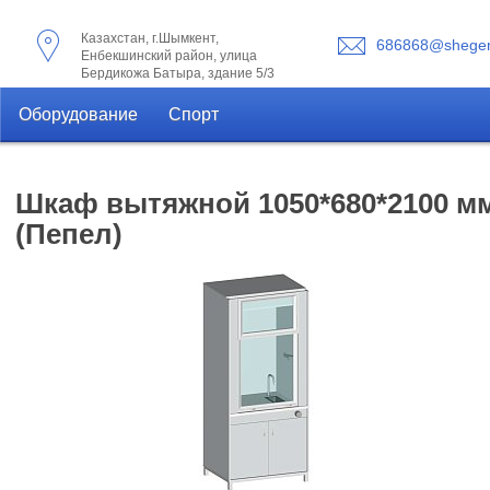
Казахстан, г.Шымкент,
686868@shegen
Енбекшинский район, улица
Бердикожа Батыра, здание 5/3
Оборудование
Спорт
Шкаф вытяжной 1050*680*2100 мм
(Пепел)