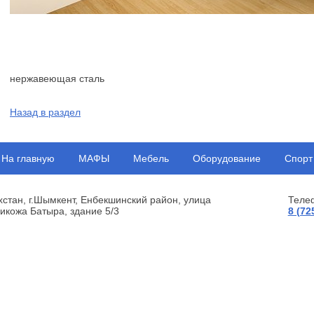
нержавеющая сталь
Назад в раздел
На главную
МАФЫ
Мебель
Оборудование
Спорт
хстан, г.Шымкент, Енбекшинский район, улица
Теле
икожа Батыра, здание 5/3
8 (72