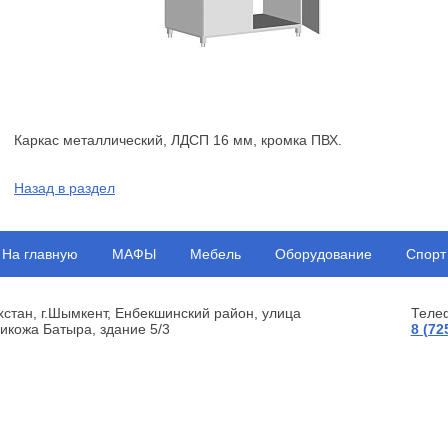
Каркас металлический, ЛДСП 16 мм, кромка ПВХ.
Назад в раздел
На главную
МАФЫ
Мебель
Оборудование
Спорт
хстан, г.Шымкент, Енбекшинский район, улица
Теле
икожа Батыра, здание 5/3
8 (72