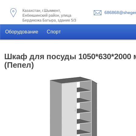
Казахстан, г.Шымкент,
686868@shegen
Енбекшинский район, улица
Бердикожа Батыра, здание 5/3
Оборудование
Спорт
Шкаф для посуды 1050*630*2000 
(Пепел)