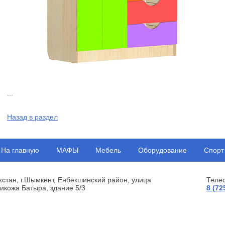
...
Назад в раздел
На главную
МАФЫ
Мебель
Оборудование
Спорт
хстан, г.Шымкент, Енбекшинский район, улица
Теле
икожа Батыра, здание 5/3
8 (72