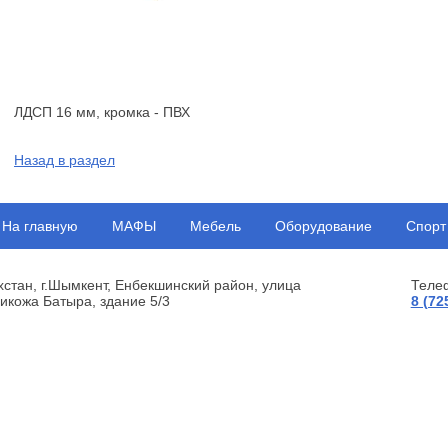
ЛДСП 16 мм, кромка - ПВХ
Назад в раздел
На главную
МАФЫ
Мебель
Оборудование
Спорт
хстан, г.Шымкент, Енбекшинский район, улица
Теле
икожа Батыра, здание 5/3
8 (72