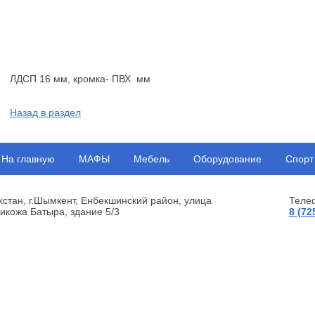
ЛДСП 16 мм, кромка- ПВХ мм
Назад в раздел
На главную
МАФЫ
Мебель
Оборудование
Спорт
хстан, г.Шымкент, Енбекшинский район, улица
Теле
икожа Батыра, здание 5/3
8 (72