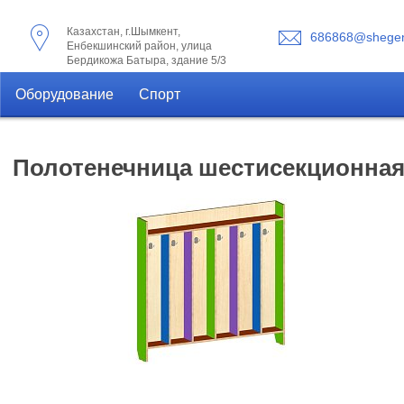
Казахстан, г.Шымкент,
686868@shegen
Енбекшинский район, улица
Бердикожа Батыра, здание 5/3
Оборудование
Спорт
Полотенечница шестисекционная 