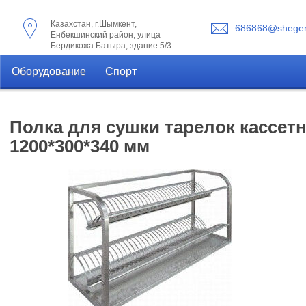
Казахстан, г.Шымкент,
686868@shegen
Енбекшинский район, улица
Бердикожа Батыра, здание 5/3
Оборудование
Спорт
Полка для сушки тарелок кассетн
1200*300*340 мм