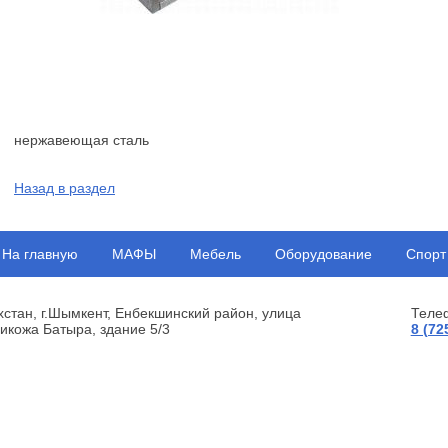
нержавеющая сталь
Назад в раздел
На главную
МАФЫ
Мебель
Оборудование
Спорт
хстан, г.Шымкент, Енбекшинский район, улица
Теле
икожа Батыра, здание 5/3
8 (72