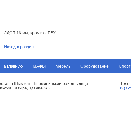
ЛДСП 16 мм, кромка - ПВХ
Назад в раздел
На главную
МАФЫ
Мебель
Оборудование
Спорт
хстан, г.Шымкент, Енбекшинский район, улица
Теле
икожа Батыра, здание 5/3
8 (72