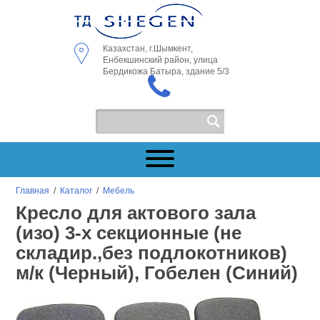
Казахстан, г.Шымкент,
Енбекшинский район, улица
Бердикожа Батыра, здание 5/3
Главная
/
Каталог
/
Мебель
Кресло для актового зала
(изо) 3-х секционные (не
складир.,без подлокотников)
м/к (Черный), Гобелен (Синий)