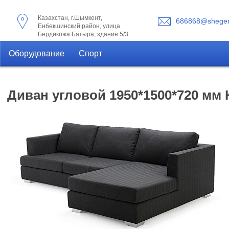
Казахстан, г.Шымкент,
686868@shegen
Енбекшинский район, улица
Бердикожа Батыра, здание 5/3
Оборудование
Спорт
Диван угловой 1950*1500*720 мм