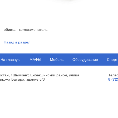
обивка - кожезаменитель
Назад в раздел
На главную
МАФЫ
Мебель
Оборудование
Спорт
хстан, г.Шымкент, Енбекшинский район, улица
Теле
икожа Батыра, здание 5/3
8 (72