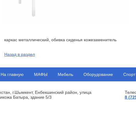
каркас металлический, обивка сиденья кожезаменитель
Назад в раздел
На главную
МАФЫ
Мебель
Оборудование
Спорт
хстан, г.Шымкент, Енбекшинский район, улица
Теле
икожа Батыра, здание 5/3
8 (72