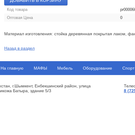
ДОБАВИТЬ В КОРЗИНУ
Код товара
pr00006
Оптовая Цена
0
Материал изготовления: стойка деревянная покрытая лаком, фа
Назад в раздел
На главную
МАФЫ
Мебель
Оборудование
Спорт
хстан, г.Шымкент, Енбекшинский район, улица
Теле
икожа Батыра, здание 5/3
8 (72