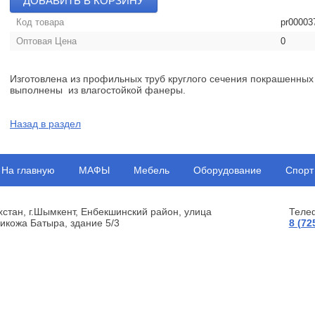
ДОБАВИТЬ В КОРЗИНУ
Код товара
pr00003
Оптовая Цена
0
Изготовлена из профильных труб круглого сечения покрашенных
выполнены из влагостойкой фанеры.
Назад в раздел
На главную
МАФЫ
Мебель
Оборудование
Спорт
хстан, г.Шымкент, Енбекшинский район, улица
Теле
икожа Батыра, здание 5/3
8 (72