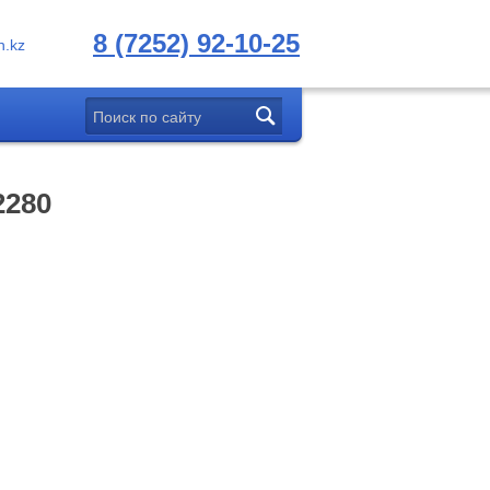
8 (7252) 92-10-25
.kz
2280