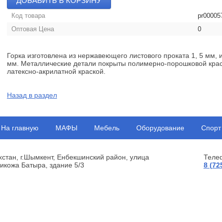
ДОБАВИТЬ В КОРЗИНУ
Код товара
pr00005
Оптовая Цена
0
Горка изготовлена из нержавеющего листового проката 1, 5 мм
мм. Металлические детали покрыты полимерно-порошковой крас
латексно-акрилатной краской.
Назад в раздел
На главную
МАФЫ
Мебель
Оборудование
Спорт
хстан, г.Шымкент, Енбекшинский район, улица
Теле
икожа Батыра, здание 5/3
8 (72