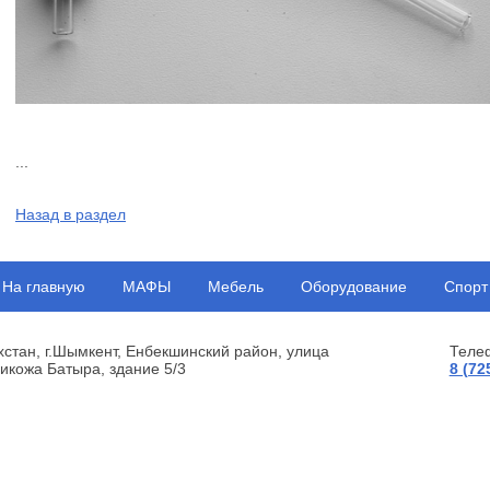
...
Назад в раздел
На главную
МАФЫ
Мебель
Оборудование
Спорт
хстан, г.Шымкент, Енбекшинский район, улица
Теле
икожа Батыра, здание 5/3
8 (72