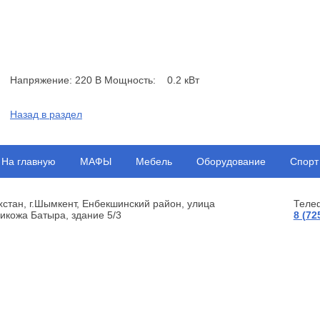
Напряжение: 220 В Мощность: 0.2 кВт
Назад в раздел
На главную
МАФЫ
Мебель
Оборудование
Спорт
хстан, г.Шымкент, Енбекшинский район, улица
Теле
икожа Батыра, здание 5/3
8 (72