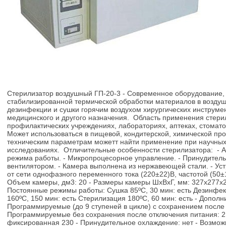
Стерилизатор воздушный ГП-20-3 - Современное оборудование,
стабилизированной термической обработки материалов в воздуш
дезинфекции и сушки горячим воздухом хирургических инструмен
медицинского и другого назначения. Область применения стери
профилактических учреждениях, лабораториях, аптеках, стоматол
Может использоваться в пищевой, кондитерской, химической п
техническим параметрам можетт найти применение при научных
исследованиях. Отличительные особенности стерилизатора: - 
режима работы. - Микропроцесорное управление. - Принудител
вентилятором. - Камера выполнена из нержавеющей стали. - Уст
от сети однофазного переменного тока (220±22)В, частотой (50±
Объем камеры, дм3: 20 - Размеры камеры ШхВхГ, мм: 327х277х207
Постоянные режимы работы: Сушка 85ºС, 30 мин: есть Дезинфек
160ºС, 150 мин: есть Стерилизация 180ºС, 60 мин: есть - Допол
Программируемые (до 9 ступеней в цикле) с сохранением после
Программируемые без сохранения после отключения питания: 2 
фиксированная 230 - Принудительное охлаждение: нет - Возмо