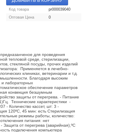
ДОБАВИТЬ В КОРЗИНУ
Код товара
pr000039040
Оптовая Цена
0
 предназанченое для проведения
ной тепловой среде, стерилизации,
тов, стекляной посуды, прочих изделий
лизатора: Применяется в лечебно-
огических клиниках, ветеринарии и т.д.
ромышленности. Благодаря высоким
 и лабораторных
Атоматическое обеспечение параметров
ьная конвекция безшумным
ройство защиты от перегрева. - Питание
1)Гц. Технические характеристики -
 - Количество кассет, шт: 3 -
ция 120ºС, 45 мин: есть Стерилизация
нительные режимы работы, количество:
 отключения питания: нет
- Защита от перегрева (аварийная),ºС
жность подключения компьютера