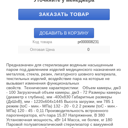
Уточняйте у менеджера
ЗАКАЗАТЬ ТОВАР
ДОБАВИТЬ В КОРЗИНУ
Код товара
pr000008231
Оптовая Цена
0
Предназначен для стерилизации водяным насыщенным
паром под давлением изделий медицинского назначения из
металлов, стекла, резин, лигатурного шовного материала,
текстильных изделий, воздействие пара на которые не
вызывает изменения функциональных
свойств. Технические характеристики: Объем камеры, дм3
- 100 Загрузочный объем камеры, дм3 - 72 Размеры камеры
(диаметр х глубина), мм -400х830 Габаритные размеры
(ДхШхВ), мм - 1220х604х1445 Высота загрузки, мм 785 1
режим (toC - мин.- МПа) 132 - 20 - 0,2 2 режим (toC - мин.-
МПа) 120 - 45 - 0,11 Производительность встроенного
парогенератора, кг/ч пара 15,87 Напряжение, В 380
Установочная мощность, кВт 14 Масса, не более, кг 180
Паровой полуавтоматический стерилизатор с вакуумной