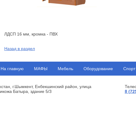
ЛДСП 16 мм, кромка - ПВХ
Назад в раздел
На главную
МАФЫ
Мебель
Оборудование
Спорт
хстан, г.Шымкент, Енбекшинский район, улица
Теле
икожа Батыра, здание 5/3
8 (72