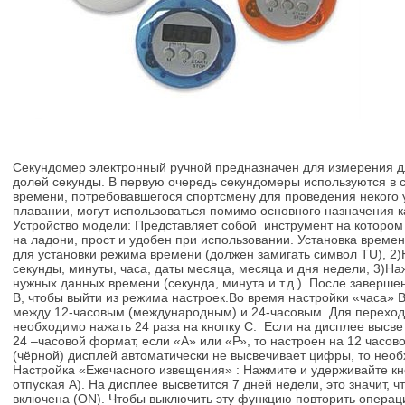
Секундомер электронный ручной предназначен для измерения дл
долей секунды. В первую очередь секундомеры используются в с
времени, потребовавшегося спортсмену для проведения некого 
плавании, могут использоваться помимо основного назначения ка
Устройство модели: Представляет собой инструмент на котором
на ладони, прост и удобен при использовании. Установка времени
для установки режима времени (должен замигать символ TU), 2)
секунды, минуты, часа, даты месяца, месяца и дня недели, 3)На
нужных данных времени (секунда, минута и т.д.). После заверш
В, чтобы выйти из режима настроек.Во время настройки «часа»
между 12-часовым (международным) и 24-часовым. Для переход
необходимо нажать 24 раза на кнопку С. Если на дисплее высве
24 –часовой формат, если «А» или «Р», то настроен на 12 часов
(чёрной) дисплей автоматически не высвечивает цифры, то необ
Настройка «Ежечасного извещения» : Нажмите и удерживайте кно
отпуская А). На дисплее высветится 7 дней недели, это значит,
включена (ON). Чтобы выключить эту функцию повторить операц