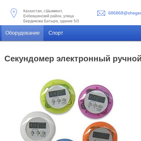
Казахстан, г.Шымкент,
686868@shegen
Енбекшинский район, улица
Бердикожа Батыра, здание 5/3
Оборудование
Спорт
Секундомер электронный ручно