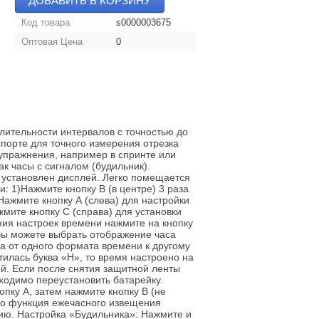
ДОБАВИТЬ В КОРЗИНУ
Код товара
s0000003675
Оптовая Цена
0
ительности интервалов с точностью до
порте для точного измерения отрезка
упражнения, например в спринте или
к часы с сигналом (будильник).
 установлен дисплей. Легко помещается
: 1)Нажмите кнопку В (в центре) 3 раза
Нажмите кнопку А (слева) для настройки
жмите кнопку С (справа) для установки
ения настроек времени нажмите на кнопку
 Вы можете выбрать отображение часа
а от одного формата времени к другому
тилась буква «Н», то время настроено на
ой. Если после снятия защитной ленты
ходимо переустановить батарейку.
пку А, затем нажмите кнопку В (не
 что функция ежечасного извещения
ию. Настройка «Будильника»: Нажмите и