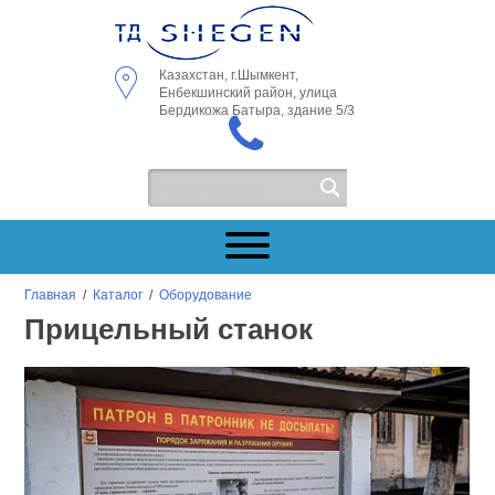
Казахстан, г.Шымкент,
Енбекшинский район, улица
Бердикожа Батыра, здание 5/3
Главная
/
Каталог
/
Оборудование
Прицельный станок