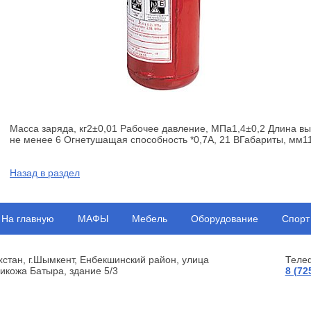
Масса заряда, кг2±0,01 Рабочее давление, МПа1,4±0,2 Длина вы
не менее 6 Огнетушащая способность *0,7А, 21 ВГабариты, мм11
Назад в раздел
На главную
МАФЫ
Мебель
Оборудование
Спорт
хстан, г.Шымкент, Енбекшинский район, улица
Теле
икожа Батыра, здание 5/3
8 (72