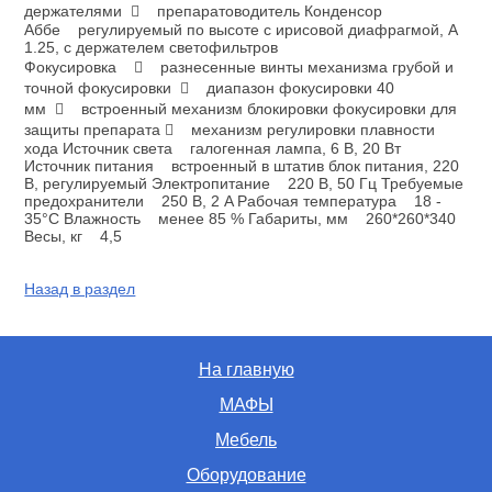
держателями  препаратоводитель Конденсор
Аббе регулируемый по высоте с ирисовой диафрагмой, A
1.25, с держателем светофильтров
Фокусировка  разнесенные винты механизма грубой и
точной фокусировки  диапазон фокусировки 40
мм  встроенный механизм блокировки фокусировки для
защиты препарата  механизм регулировки плавности
хода Источник света галогенная лампа, 6 В, 20 Вт
Источник питания встроенный в штатив блок питания, 220
В, регулируемый Электропитание 220 В, 50 Гц Требуемые
предохранители 250 В, 2 A Рабочая температура 18 -
35°С Влажность менее 85 % Габариты, мм 260*260*340
Весы, кг 4,5
Назад в раздел
На главную
МАФЫ
Мебель
Оборудование