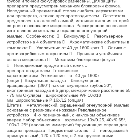
грубой и точной фокусировок разнесены. Для защиты
препарата предусмотрен механизм блокировки фокуса.
Неподвижный предметный столик снабжен держателями
для препарата, а также препаратоводителем. Осветитель
представлен галогенной лампой, источник питания которой
встроен в основание микроскопа. Расширенное основание
изготовлено из металла и окрашено огнеупорной
эмалью. Особенности:  Бинокуляр  Револьверное
устройство на 4 объектива  Ахроматические объективы в
комплекте  Увеличение от 40 до 1600 крат  Оптика с
противогрибковым покрытием  Прочная и устойчивая
основа микроскопа  Механизм блокировки фокуса
 Неподвижный предметный столик с
препаратоводителем Технические
характеристики Увеличение от 40 до 1600х
(опция) Визуальная насадка бинокулярная,
вращающаяся (360°) наклон окулярных трубок 30°,
диоптрийная наводка ± 5 дптр, межзрачковое расстояние 55
- 75 мм Окуляры широкопольные WF 10х/18
мм широкопольные P 16х/12 (опция)
Штатив металлический, окрашенный огнеупорной эмалью,
основание с резиновыми ножками Револьверное
устройство 4 -х позиционный, с наклоном объективов
вперед Набор объективов ахроматы: 10x/0.25, 40x/0.65*,
100x/1.25* (масляная иммерсия) *пружинящая оправа для
защиты препарата Предметный столик  неподвижный
прямоугольный, 120 х 120 мм, c 2-мя пружинящими