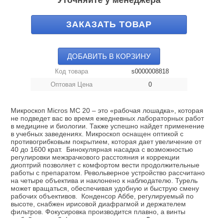
Уточняйте у менеджера
ЗАКАЗАТЬ ТОВАР
ДОБАВИТЬ В КОРЗИНУ
Код товара
s0000008818
Оптовая Цена
0
Микроскоп Micros МС 20 – это «рабочая лошадка», которая
не подведет вас во время ежедневных лабораторных работ
в медицине и биологии. Также успешно найдет применение
в учебных заведениях. Микроскоп оснащен оптикой с
противогрибковым покрытием, которая дает увеличение от
40 до 1600 крат. Бинокулярная насадка с возможностью
регулировки межзрачкового расстояния и коррекции
диоптрий позволяет с комфортом вести продолжительные
работы с препаратом. Револьверное устройство рассчитано
на четыре объектива и наклонено к наблюдателю. Турель
может вращаться, обеспечивая удобную и быструю смену
рабочих объективов. Конденсор Аббе, регулируемый по
высоте, снабжен ирисовой диафрагмой и держателем
фильтров. Фокусировка производится плавно, а винты