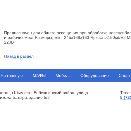
Предназначен для общего освещения при обработке несенсибил
и рабочих мест Размеры, мм - 245x168x163 Яркость<150cd/м2 
220В
Назад в раздел
На главную
МАФЫ
Мебель
Оборудование
Спорт
хстан, г.Шымкент, Енбекшинский район, улица
Теле
икожа Батыра, здание 5/3
8 (72