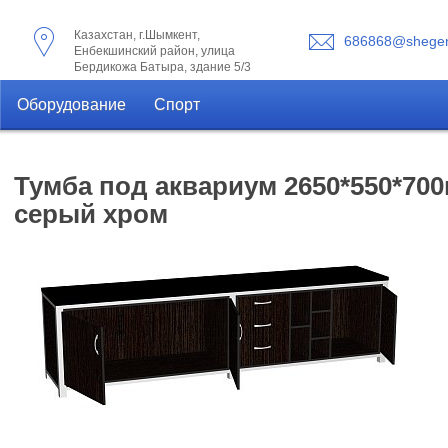
Казахстан, г.Шымкент,
686868@shegen
Енбекшинский район, улица
Бердикожа Батыра, здание 5/3
Оборудование
Спорт
Тумба под аквариум 2650*550*700
серый хром