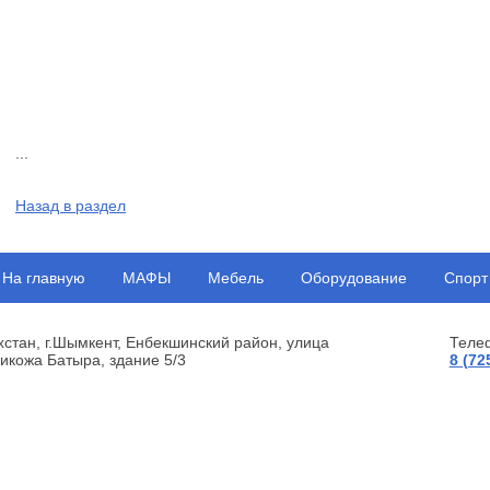
...
Назад в раздел
На главную
МАФЫ
Мебель
Оборудование
Спорт
хстан, г.Шымкент, Енбекшинский район, улица
Теле
икожа Батыра, здание 5/3
8 (72