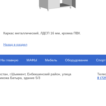
Каркас металлический, ЛДСП 16 мм, кромка ПВХ.
Назад в раздел
На главную
МАФЫ
Мебель
Оборудование
Спорт
хстан, г.Шымкент, Енбекшинский район, улица
Теле
икожа Батыра, здание 5/3
8 (72