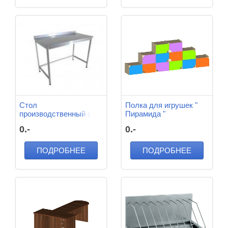
Стол
Полка для игрушек "
производственный с
Пирамида "
бортом 1800*800*870
2900*350*950 мм
0.-
0.-
мм
ПОДРОБНЕЕ
ПОДРОБНЕЕ