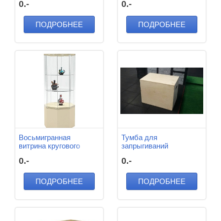
0.-
0.-
мм ЛДСП
ПОДРОБНЕЕ
ПОДРОБНЕЕ
Восьмигранная
Тумба для
витрина кругового
запрыгиваний
обзора на тумбе со
750*500*600мм фанера
0.-
0.-
съемными стеклами
800х800х2000мм
ПОДРОБНЕЕ
ПОДРОБНЕЕ