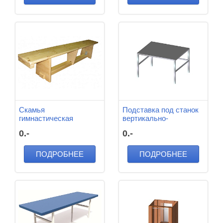
Скамья
Подставка под станок
гимнастическая
вертикально-
2000*200*250 мм
сверлильный
0.-
0.-
дерево (Лак)
800*800*500 мм
ПОДРОБНЕЕ
ПОДРОБНЕЕ