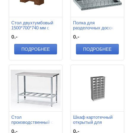
Стол двухтумбовый
Полка для
1500*700*740 мм с
разделочных досок
приставным
600*350*300 мм
0.-
0.-
столом1000*600*740
мм
ПОДРОБНЕЕ
ПОДРОБНЕЕ
Стол
Шкаф картотечный
производственный с
открытый для
решетчатой полкой
хранения документов
0.-
0.-
1500*600*860 мм
1000*420*1750 мм