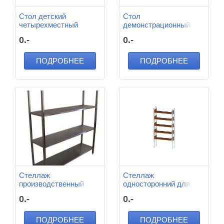
Стол детский
Стол
четырехместный
демонстрационный
700*700*340 мм
для кабинета физики и
0.-
0.-
биологии 2400*950*900
мм
ПОДРОБНЕЕ
ПОДРОБНЕЕ
Стеллаж
Стеллаж
производственный
односторонний для
1200*600*1600 мм (4
книг 1050*350*2100 мм
0.-
0.-
полки)
ПОДРОБНЕЕ
ПОДРОБНЕЕ