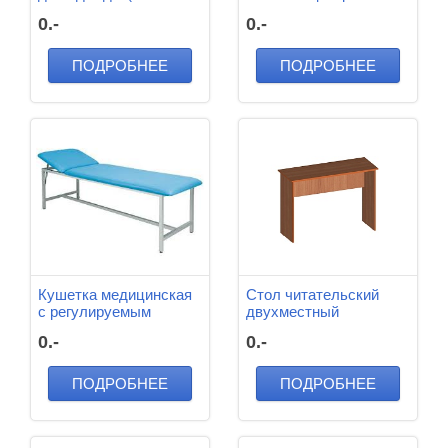
600*500*1800 мм
700*200*160 мм
0.-
0.-
ПОДРОБНЕЕ
ПОДРОБНЕЕ
Кушетка медицинская
Стол читательский
с регулируемым
двухместный
подголовником
1200*750*780 мм
0.-
0.-
2000*600*600
ПОДРОБНЕЕ
ПОДРОБНЕЕ