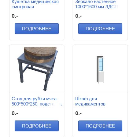
Кушетка медицинская
Зеркало настенное
смотровая
1000*1600 мм ЛДСП
1800*650*500 мм
(Вишня)
0.-
0.-
ПОДРОБНЕЕ
ПОДРОБНЕЕ
Стол для рубки мяса
Шкаф для
500*500*250, подставка
медикаментов
металлическая
500*400*1700 мм м/к
0.-
0.-
800*800*400
(Серый), ЛДСП
(Пепел),Полки и
верхняя дверца
ПОДРОБНЕЕ
ПОДРОБНЕЕ
Стекло