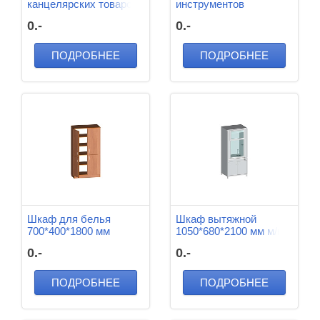
канцелярских товаров
инструментов
и документов
520*520*1600 мм
0.-
0.-
800*420*2000 мм
ПОДРОБНЕЕ
ПОДРОБНЕЕ
Шкаф для белья
Шкаф вытяжной
700*400*1800 мм
1050*680*2100 мм м/к
(Серый), ЛДСП
0.-
0.-
(Пепел)
ПОДРОБНЕЕ
ПОДРОБНЕЕ