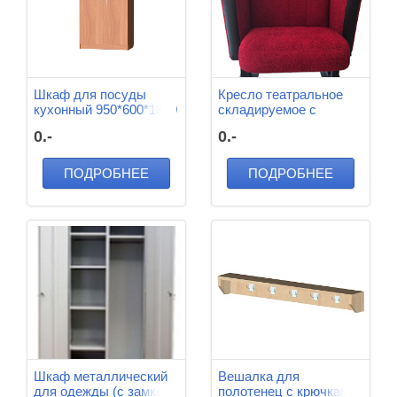
Шкаф для посуды
Кресло театральное
кухонный 950*600*1800
складируемое с
мм
подлокотниками
0.-
0.-
610*490*900 мм
ПОДРОБНЕЕ
ПОДРОБНЕЕ
Шкаф металлический
Вешалка для
для одежды (с замком)
полотенец с крючками