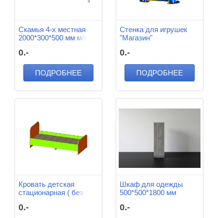
Скамья 4-х местная
Стенка для игрушек
2000*300*500 мм м/к
"Магазин"
(Серый), ЛДСП
1200*500*1100 мм
0.-
0.-
(Вишня)
ПОДРОБНЕЕ
ПОДРОБНЕЕ
Кровать детская
Шкаф для одежды
стационарная ( без
500*500*1800 мм
матраса ) 1200*600*600
0.-
0.-
мм