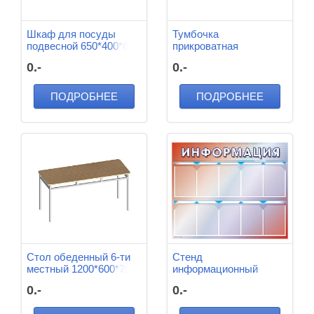
Шкаф для посуды
Тумбочка
подвесной 650*400*630
прикроватная
мм
500*400*700 мм
0.-
0.-
ПОДРОБНЕЕ
ПОДРОБНЕЕ
Стол обеденный 6-ти
Стенд
местный 1200*600*700
информационный
мм
настенный, 1000*1000
0.-
0.-
мм