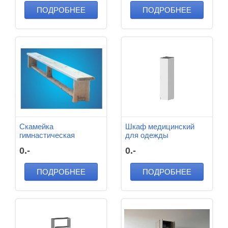
ПОДРОБНЕЕ
ПОДРОБНЕЕ
Скамейка
Шкаф медицинский
гимнастическая
для одежды
3500*230*300 мм
400*520*1800 мм
0.-
0.-
Дерево (Лак)
ПОДРОБНЕЕ
ПОДРОБНЕЕ