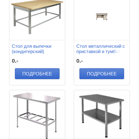
Стол для выпечки
Стол металлический c
(кондитерский)
приставкой и тумбой
1150*700*850 мм
1400*740*700 мм м/к
0.-
0.-
(Серый), Химически
стойкий пластик
(Серый)
ПОДРОБНЕЕ
ПОДРОБНЕЕ