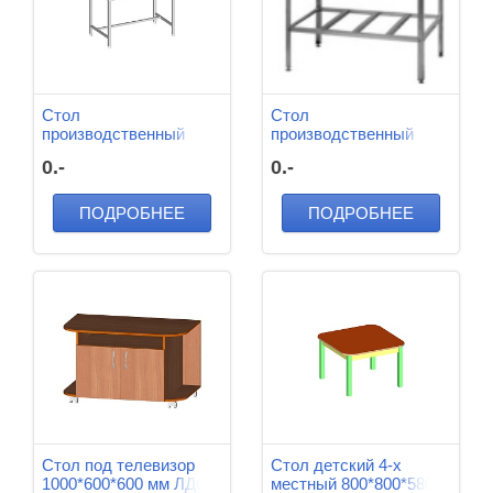
Стол
Стол
производственный
производственный
600*600*870 мм
1160*600*850 мм м/к
0.-
0.-
(Серый), Нерж.Сталь
ПОДРОБНЕЕ
ПОДРОБНЕЕ
Стол под телевизор
Стол детский 4-х
1000*600*600 мм ЛДСП
местный 800*800*580