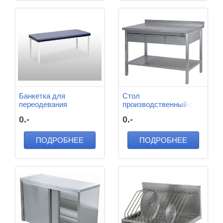
Банкетка для
Стол
переодевания
производственный с
1300*416*380 мм ( м/к,
нижней полкой и
0.-
0.-
ЛДСП)
ящиками 1160*600*870
мм М/К, Нержавеющая
сталь
ПОДРОБНЕЕ
ПОДРОБНЕЕ