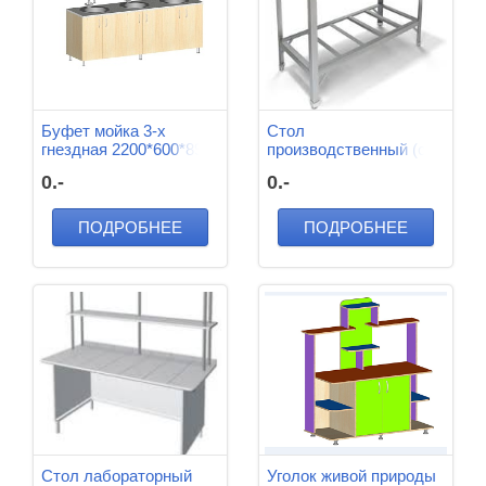
Буфет мойка 3-х
Стол
гнездная 2200*600*890
производственный (с
мм
нижней полкой
0.-
0.-
решеткой)
1160*600*750 мм
ПОДРОБНЕЕ
ПОДРОБНЕЕ
Стол лабораторный
Уголок живой природы