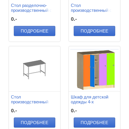
Стол разделочно-
Стол
производственный с
производственный с
нижней полкой
полкой 1160*600*850
0.-
0.-
решеткой 600*600*880
мм м/к (Серый),
мм
Нерж.Сталь
ПОДРОБНЕЕ
ПОДРОБНЕЕ
Стол
Шкаф для детской
производственный
одежды 4-х
1160*800*850 мм м/к
секционный
0.-
0.-
(Серый) ,нерж
1444*340*1300 мм
:ЛДСП 16 мм, кромка -
ПВХ 2 мм
ПОДРОБНЕЕ
ПОДРОБНЕЕ