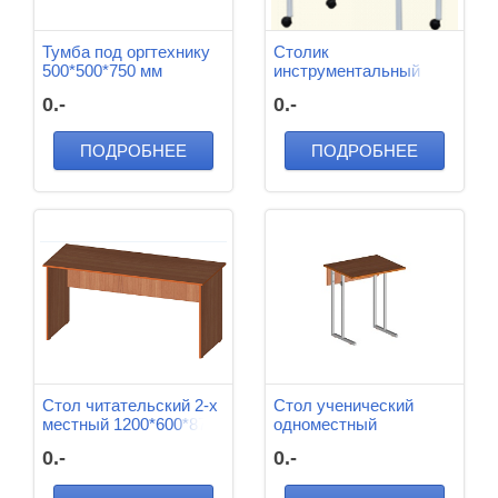
Тумба под оргтехнику
Столик
500*500*750 мм
инструментальный
медицинский с 2-мя
0.-
0.-
стеклянными полками
580*450*650 мм
ПОДРОБНЕЕ
ПОДРОБНЕЕ
Стол читательский 2-х
Стол ученический
местный 1200*600*870
одноместный
мм
600*500*600 мм
0.-
0.-