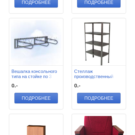
ПОДРОБНЕЕ
ПОДРОБНЕЕ
Вешалка консольного
Стеллаж
типа на стойке по 3
производственный
звена (36крючков)
1000*500*1850 мм (4
0.-
0.-
1395*800*1925
полки)
ПОДРОБНЕЕ
ПОДРОБНЕЕ