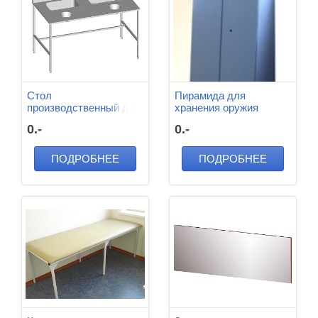
Стол
Пирамида для
производственный для
хранения оружия
доочистки картофеля
1100*400*1600 мм
0.-
0.-
(4 емкости)
1350*800*700 мм
ПОДРОБНЕЕ
ПОДРОБНЕЕ