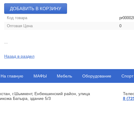
ДОБАВИТЬ В КОРЗИНУ
Код товара
pr00002
Оптовая Цена
0
...
Назад в раздел
На главную
МАФЫ
Мебель
Оборудование
Спорт
хстан, г.Шымкент, Енбекшинский район, улица
Теле
икожа Батыра, здание 5/3
8 (72