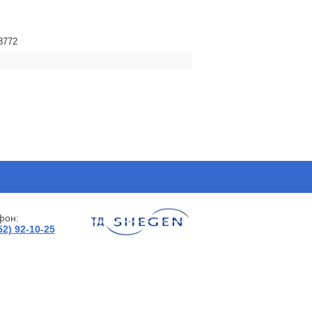
8772
фон:
52) 92-10-25