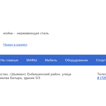
мойка - нержавеющая сталь
Назад в раздел
На главную
МАФЫ
Мебель
Оборудование
Спорт
хстан, г.Шымкент, Енбекшинский район, улица
Теле
икожа Батыра, здание 5/3
8 (72