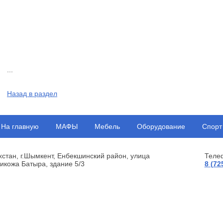
...
Назад в раздел
На главную
МАФЫ
Мебель
Оборудование
Спорт
хстан, г.Шымкент, Енбекшинский район, улица
Теле
икожа Батыра, здание 5/3
8 (72