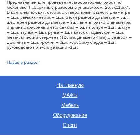
Предназначен для проведения лабораторных работ по
механике. Габаритные размеры в упаковке,см: 26,5х11,5х4.
В комплект входят: стойка с отверстиями разного диаметра
– 1шт. рычаг-линейка – 1шт. блоки разного диаметра – 5шт.
шестерни разного диаметра – 2шт. винты разного диаметра
и длиныс фасонными головками – 5шт. ползун – 1шт. шатун
– 1шт. втулка – 1шт. ручка – 1шт. каток с подвеской – 1шт.
металлический стержень (120мм, диаметр 4мм) с резьбой –
1шт. нить – 1шт. крючки – 3шт. коробка-укладка – 1шт.
руководство по эксплуатации -1шт.
Назад в раздел
На главную
МАФЫ
Мебель
Оборудование
Спорт